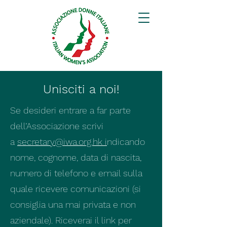
Unisciti a noi!
Se desideri entrare a far parte
dell’Associazione scrivi
a
secretary@iwa.org.hk
i
ndicando
nome, cognome, data di nascita,
numero di telefono e email sulla
quale ricevere comunicazioni (si
consiglia una mai privata e non
aziendale). Riceverai il link per