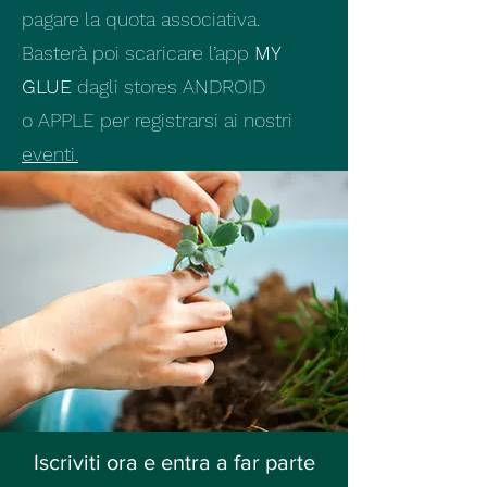
pagare la quota associativa.
Basterà poi scaricare l’app
MY
GLUE
dagli stores ANDROID
o
APPLE
per registrarsi ai nostri
eventi.
Iscriviti ora e entra a far parte