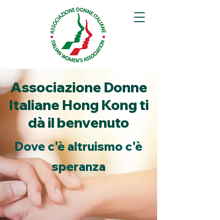
Associazione Donne
Italiane Hong Kong ti
dà il benvenuto
Dove c'è altruismo c'è
speranza